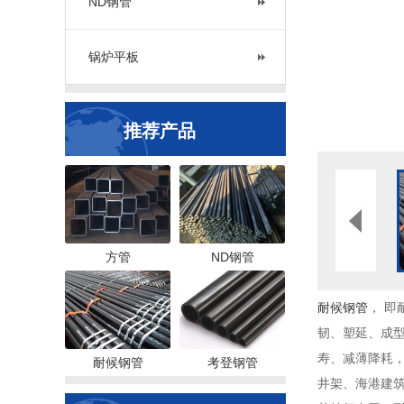
ND钢管
锅炉平板
推荐产品
方管
ND钢管
耐候钢管
， 
韧、塑延、成型
寿、减薄降耗
耐候钢管
考登钢管
井架、海港建