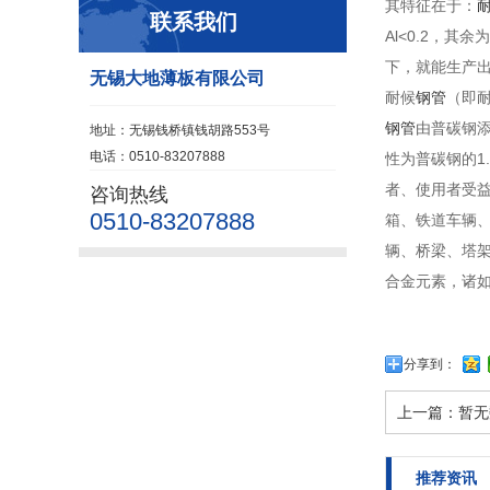
其特征在于：
联系我们
Al<0.2，其
下，就能生产
无锡大地薄板有限公司
耐候
钢管
（即
钢管
由普碳钢
地址：无锡钱桥镇钱胡路553号
电话：0510-83207888
性为普碳钢的1
者、使用者受
咨询热线
0510-83207888
箱、铁道车辆
辆、桥梁、塔
合金元素，诸
分享到：
上一篇：
暂无
推荐资讯