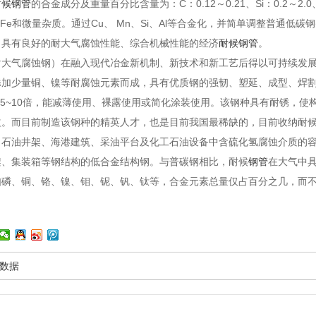
耐候钢管
的合金成分及重量百分比含量为：C：0.12～0.21、Si：0.2～2.0、Mn：
余为Fe和微量杂质。通过Cu、 Mn、Si、Al等合金化，并简单调整普通低碳
出具有良好的耐大气腐蚀性能、综合机械性能的经济
耐候钢管
。
耐大气腐蚀钢）在融入现代冶金新机制、新技术和新工艺后得以可持续发
添加少量铜、镍等耐腐蚀元素而成，具有优质钢的强韧、塑延、成型、焊割
.5~10倍，能减薄使用、裸露使用或简化涂装使用。该钢种具有耐锈，
益。而目前制造该钢种的精英人才，也是目前我国最稀缺的，目前收纳耐
、石油井架、海港建筑、采油平台及化工石油设备中含硫化氢腐蚀介质的
架、集装箱等钢结构的低合金结构钢。与普碳钢相比，耐候
钢管
在大气中
如磷、铜、铬、镍、钼、铌、钒、钛等，合金元素总量仅占百分之几，而
数据