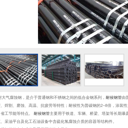
即耐大气腐蚀钢，是介于普通钢和不锈钢之间的低合金钢系列，
耐候钢管
由
、焊割、磨蚀、高温、抗疲劳等特性；耐候性为普碳钢的2~8倍，涂装性为
，省工节能等特点。
耐候钢管
主要用于铁道、车辆、桥梁、塔架等长期暴
筑、采油平台及化工石油设备中含硫化氢腐蚀介质的容器等结构件。