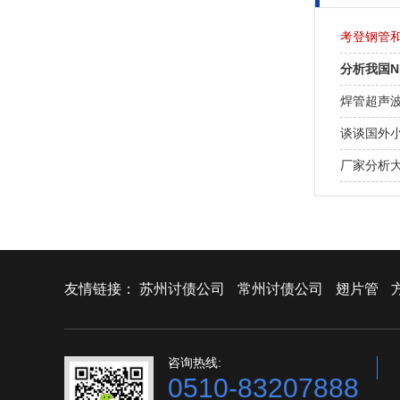
考登钢管
分析我国
焊管超声
谈谈国外
厂家分析
友情链接：
苏州讨债公司
常州讨债公司
翅片管
咨询热线:
0510-83207888