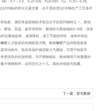
0.7～2.0、S ≤0.036、P≤0.034、Cu：0.10～0.40、
钢(Q235钢)的部分元素含量，在不需改变Q235钢生产工艺条件
展和创新，属世界超级钢技术前沿水平的系列钢种之一。耐候
、磨蚀、高温、疲劳等特性；耐候性为普碳钢的2~8倍，涂装
使构件抗腐蚀延寿、减薄降耗，省工节能的特性，使构件制造
候
钢管
人才较多的有钢铁英才网。耐候
钢管
产品供制造集装
容器等结构件。指具有保护锈层耐大气腐蚀，可用于制造车
具有更优良的抗蚀性能。与不锈钢相比，耐候钢管只有微量的
不像不锈钢那样，达到百分之十几，因此价格较为低廉。
下一篇：
暂无数据