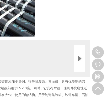
0
8
普碳钢添加少量铜、镍等耐腐蚀元素而成，具有优质钢的强
普碳钢的1.5~10倍。同时，它具有耐锈，使构件抗腐蚀延
露在大气中使用的钢结构。用于制造集装箱、铁道车辆、石油